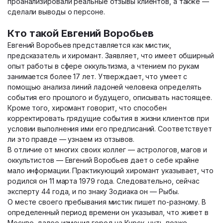
проанализировали реальные отзывы клиентов, а также —
сделали выводы о персоне.
Кто такой Евгений Воробьев
Евгений Воробьев представляется как мистик,
предсказатель и хиромант. Заявляет, что имеет обширный
опыт работы в сфере оккультизма, а чтением по рукам
занимается более 17 лет. Утверждает, что умеет с
помощью анализа линий ладоней человека определять
события его прошлого и будущего, описывать настоящее.
Кроме того, хиромант говорит, что способен
корректировать грядущие события в жизни клиентов при
условии выполнения ими его предписаний. Соответствует
ли это правде — узнаем из отзывов.
В отличие от многих своих коллег — астрологов, магов и
оккультистов — Евгений Воробьев дает о себе крайне
мало информации. Практикующий хиромант указывает, что
родился он 11 марта 1979 года. Следовательно, сейчас
эксперту 44 года, и по знаку Зодиака он — Рыбы.
О месте своего пребывания мистик пишет по-разному. В
определенный период времени он указывал, что живет в
Москве, далее изменил город на Курск, чуть позже