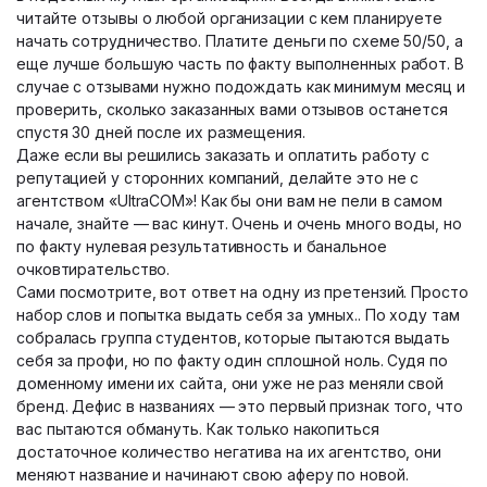
читайте отзывы о любой организации с кем планируете
начать сотрудничество. Платите деньги по схеме 50/50, а
еще лучше большую часть по факту выполненных работ. В
случае с отзывами нужно подождать как минимум месяц и
проверить, сколько заказанных вами отзывов останется
спустя 30 дней после их размещения.
Даже если вы решились заказать и оплатить работу с
репутацией у сторонних компаний, делайте это не с
агентством «UltraCOM»! Как бы они вам не пели в самом
начале, знайте — вас кинут. Очень и очень много воды, но
по факту нулевая результативность и банальное
очковтирательство.
Сами посмотрите, вот ответ на одну из претензий. Просто
набор слов и попытка выдать себя за умных.. По ходу там
собралась группа студентов, которые пытаются выдать
себя за профи, но по факту один сплошной ноль. Судя по
доменному имени их сайта, они уже не раз меняли свой
бренд. Дефис в названиях — это первый признак того, что
вас пытаются обмануть. Как только накопиться
достаточное количество негатива на их агентство, они
меняют название и начинают свою аферу по новой.