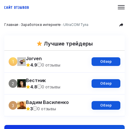
Главная
Заработок в интернете
UltraCOM Тула
Лучшие трейдеры
Jorven
1
Обзор
4.9
0 отзывы
Вестник
2
Обзор
4.8
0 отзывы
Вадим Василенко
3
Обзор
3
0 отзывы