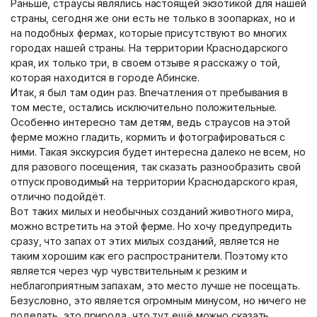
Раньше, страусы являлись настоящей экзотикой для нашей
страны, сегодня же они есть не только в зоопарках, но и
на подобных фермах, которые присутствуют во многих
городах нашей страны. На территории Краснодарского
края, их только три, в своем отзыве я расскажу о той,
которая находится в городе Абинске.
Итак, я был там один раз. Впечатления от пребывания в
том месте, остались исключительно положительные.
Особенно интересно там детям, ведь страусов на этой
ферме можно гладить, кормить и фотографироваться с
ними. Такая экскурсия будет интересна далеко не всем, но
для разового посещения, так сказать разнообразить свой
отпуск проводимый на территории Краснодарского края,
отлично подойдёт.
Вот таких милых и необычных созданий животного мира,
можно встретить на этой ферме. Но хочу предупредить
сразу, что запах от этих милых созданий, является не
таким хорошим как его распространители. Поэтому кто
является через чур чувствительным к резким и
неблагоприятным запахам, это место лучше не посещать.
Безусловно, это является огромным минусом, но ничего не
поделать, это природа, что тут ещё можно сказать.