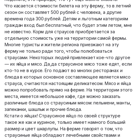
Что касается стоимости билета на эту ферму, то в летний
сезон он составляет 500 рублей с человека, а другие
времена года 300 рублей. Детям и льготным категориям
граждан вход был бесплатный, что будет этим летом, мне
не известно. Корм для страусов приобретается за
отдельную стоимость уже на территории самой фермы.
Многие туристы и жители региона приезжают на эту
ферму не только ради того, чтобы полюбоваться
страусами. Некоторых людей привлекает кое-что другое
— их яйца и мясо. Да,да страусиное мясо тоже едят, если
кто-то не в курсе. Его подают во многих ресторанах и
блюда в которых основное составляющее является мясо
страуса, считаются настоящим деликатесом. Мясо и яйца
можно попробовать прямо на ферме. На территории этого
места, имеется небольшое кафе, где можно заказать
различные блюда со страусиным мясом: пельмени, манты,
запеканки, шашлык и прочие блюда.
Кстати о яйцах! Страусиное яйцо по своей структуре
такое же как и куриное, только имеет намного больший
размер и цвет шкарлупы. На ферме говорят о том, что
страусиные яйца обладают лечебными свойствами и