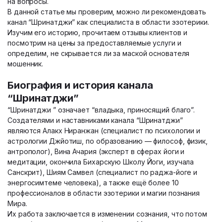
на вопросы.
В данной статье мы проверим, можно ли рекомендовать
канал “Шринатджи” как специалиста в области эзотерики.
Изучим его историю, прочитаем отзывы клиентов и
посмотрим на цены за предоставляемые услуги и
определим, не скрывается ли за маской основателя
мошенник.
Биография и история канала
“Шринатджи”
“Шринатджи ” означает “владыка, приносящий благо”.
Создателями и наставниками канала “Шринатджи”
являются Алакх Ниранжан (специалист по психологии и
астрологии Джйотиш, по образованию — философ, физик,
антрополог), Вина Ачария (эксперт в сферах йоги и
медитации, окончила Бихарскую Школу Йоги, изучала
Санскрит), Шиям Самвел (специалист по раджа-йоге и
энергосимтеме человека), а также ещё более 10
профессионалов в области эзотерики и магии познания
Мира.
Их работа заключается в изменении сознания, что потом