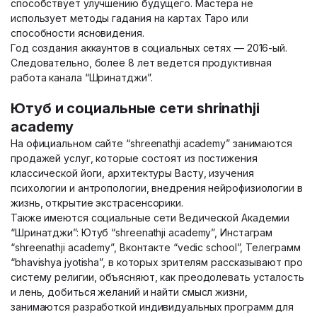
способствует улучшению будущего. Мастера не
использует методы гадания на картах Таро или
способности ясновидения.
Год создания аккаунтов в социальных сетях — 2016-ый.
Следовательно, более 8 лет ведется продуктивная
работа канала “Шринатджи”.
Ютуб и социальные сети shrinathji
academy
На официальном сайте “shreenathji academy” занимаются
продажей услуг, которые состоят из постижения
классической йоги, архитектуры Васту, изучения
психологии и антропологии, внедрения нейрофизиологии в
жизнь, открытие экстрасенсорики.
Также имеются социальные сети Ведической Академии
“Шринатджи”: Ютуб “shreenathji academy”, Инстаграм
“shreenathji academy”, Вконтакте “vedic school”, Телеграмм
“bhavishya jyotisha”, в которых зрителям рассказывают про
систему религии, объясняют, как преодолевать усталость
и лень, добиться желаний и найти смысл жизни,
занимаются разработкой индивидуальных программ для