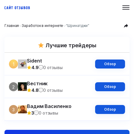
Главная
Заработок в интернете
“Шринатджи”
Лучшие трейдеры
Sident
1
Обзор
4.9
0 отзывы
Вестник
2
Обзор
4.8
0 отзывы
Вадим Василенко
3
Обзор
3
0 отзывы