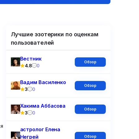
Лучшие эзотерики по оценкам
пользователей
Вестник
Обзор
4.8
0
Вадим Василенко
Обзор
3
0
Хакима Аббасова
Обзор
3
0
ся
астролог Елена
Негрей
Обзор