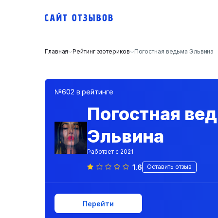
Главная
Рейтинг эзотериков
Погостная ведьма Эльвина
№602 в рейтинге
Погостная ве
Эльвина
Работает с 2021
1.6
Оставить отзыв
Перейти