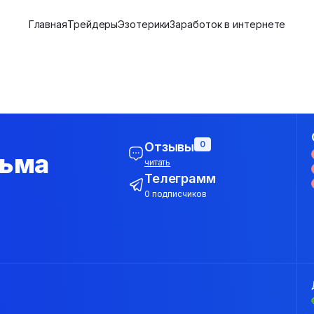
Главная
Трейдеры
Эзотерики
Заработок в интернете
0
Отзывы
дьма
читать
Телеграмм
0 подписчиков