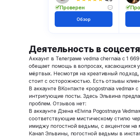
Проверен
Про
Обзор
Деятельность в соцсетя
Аккаунт в Телеграме vedma chernaia с 1 6
обещает помощь в вопросах, касающихся 
мёртвых. Несмотря на креативный подход,
стоит с осторожностью. Есть отзывы клиен
В аккаунте ВКонтакте «pogostnaia vedma» 
интригующие посты. Здесь Эльвина предла
проблем. Отзывов нет:
В аккаунте Дзена «Elvina Pogostnaya Vedm
соответствующие мистическому стилю черн
имиджу погостной ведьмы, с акцентом на 
Канал Эльвины, погостной ведьмы в инста