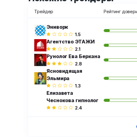
Трейдер
Рейтинг довер
Эниворк
1.5
Агентство ЭТАЖИ
2.1
Рунолог Ева Беркана
2.8
Ясновидящая
Эльмира
1.3
Елизавета
Чеснокова гипнолог
2.4