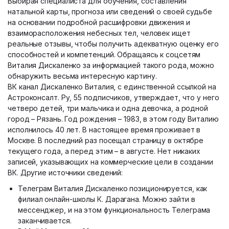
Выбирая специалиста для обучения, составления
натальной карты, прогноза или сведений о своей судьбе
на основании подробной расшифровки движения и
взаиморасположения небесных тел, человек ищет
реальные отзывы, чтобы получить адекватную оценку его
способностей и компетенций. Обращаясь к соцсетям
Виталия Дискаленко за информацией такого рода, можно
обнаружить весьма интересную картину.
ВК канал Дискаленко Виталия, с единственной ссылкой на
Астроконсалт. Ру, 55 подписчиков, утверждает, что у него
четверо детей, три мальчика и одна девочка, а родной
город – Рязань. Год рождения – 1983, в этом году Виталию
исполнилось 40 лет. В настоящее время проживает в
Москве. В последний раз посещал страницу в октябре
текущего года, а перед этим – в августе. Нет никаких
записей, указывающих на коммерческие цели в создании
ВК. Другие источники сведений:
Телеграм Виталия Дискаленко позиционируется, как
филиал онлайн-школы К. Дарагана. Можно зайти в
мессенджер, и на этом функциональность Телеграма
заканчивается.