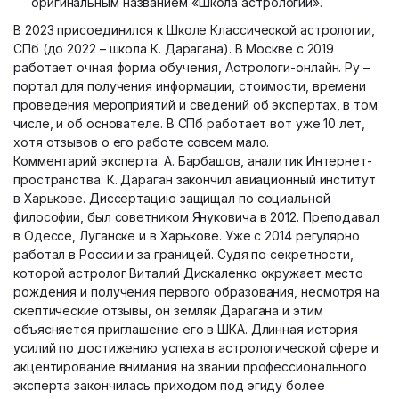
оригинальным названием «Школа астрологии».
В 2023 присоединился к Школе Классической астрологии,
СПб (до 2022 – школа К. Дарагана). В Москве с 2019
работает очная форма обучения, Астрологи-онлайн. Ру –
портал для получения информации, стоимости, времени
проведения мероприятий и сведений об экспертах, в том
числе, и об основателе. В СПб работает вот уже 10 лет,
хотя отзывов о его работе совсем мало.
Комментарий эксперта. А. Барбашов, аналитик Интернет-
пространства. К. Дараган закончил авиационный институт
в Харькове. Диссертацию защищал по социальной
философии, был советником Януковича в 2012. Преподавал
в Одессе, Луганске и в Харькове. Уже с 2014 регулярно
работал в России и за границей. Судя по секретности,
которой астролог Виталий Дискаленко окружает место
рождения и получения первого образования, несмотря на
скептические отзывы, он земляк Дарагана и этим
объясняется приглашение его в ШКА. Длинная история
усилий по достижению успеха в астрологической сфере и
акцентирование внимания на звании профессионального
эксперта закончилась приходом под эгиду более