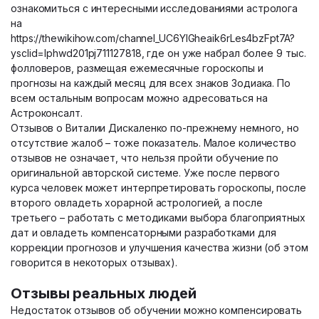
ознакомиться с интересными исследованиями астролога
на
https://thewikihow.com/channel_UC6YIGheaik6rLes4bzFpt7A?
ysclid=lphwd201pj711127818, где он уже набрал более 9 тыс.
фолловеров, размещая ежемесячные гороскопы и
прогнозы на каждый месяц для всех знаков Зодиака. По
всем остальным вопросам можно адресоваться на
Астроконсалт.
Отзывов о Виталии Дискаленко по-прежнему немного, но
отсутствие жалоб – тоже показатель. Малое количество
отзывов не означает, что нельзя пройти обучение по
оригинальной авторской системе. Уже после первого
курса человек может интерпретировать гороскопы, после
второго овладеть хорарной астрологией, а после
третьего – работать с методиками выбора благоприятных
дат и овладеть компенсаторными разработками для
коррекции прогнозов и улучшения качества жизни (об этом
говорится в некоторых отзывах).
Отзывы реальных людей
Недостаток отзывов об обучении можно компенсировать