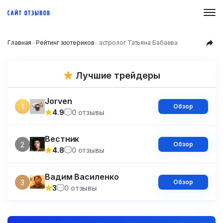
Главная
Рейтинг эзотериков
астролог Татьяна Бабаева
Лучшие трейдеры
Jorven
1
Обзор
4.9
0 отзывы
Вестник
2
Обзор
4.8
0 отзывы
Вадим Василенко
3
Обзор
3
0 отзывы