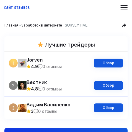
Главная
Заработок в интернете
SURVEYTIME
Лучшие трейдеры
Jorven
1
Обзор
4.9
0 отзывы
Вестник
2
Обзор
4.8
0 отзывы
Вадим Василенко
3
Обзор
3
0 отзывы