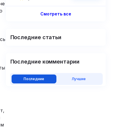
не
о
Смотреть все
Последние статьи
ось
Последние комментарии
ты
Последние
Лучшие
ь
т,
м
ом