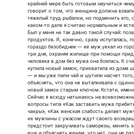
крайней мере быть готовым научиться чему
говорит о том, что женщина должна взвали
тяжелый труд рыбалки, но подменить его, 
каком-то деле я считаю нормальным и есте
Был у меня не так давно такой случай: поз
продуктов. Я, конечно, сразу испугалась, п
гораздо безобиднее — ее муж уехал из гор
три дня, охраняя жилище при помощи прид
человека в дом без мужа она боялась. К сч
купила новый замок, прихватила из дома ш
— и мы уже пили чай и шутили насчет того
объяснять, что она не выталкивала с один
новый замок старым ключом. Кстати, именн
Сейчас я всюду натыкаюсь на всевозможн
вопросы типа «Как заставить мужа прибить
чакры», «Как женская слабость делает муж
их мужчины с ужасом ждут своего возвращ
предстоит закручивать саморезы, менять э
еще и объяснять женам, что нет, они не ра