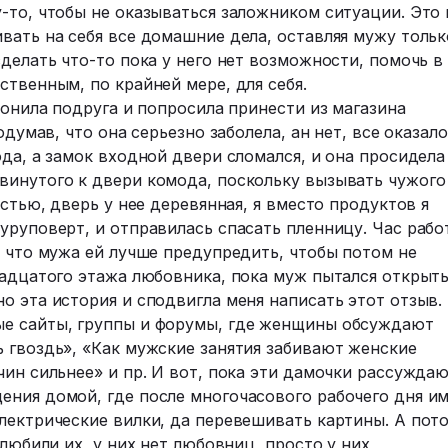
-то, чтобы не оказываться заложником ситуации. Это 
вать на себя все домашние дела, оставляя мужу тольк
сделать что-то пока у него нет возможности, помочь в
ственным, по крайней мере, для себя.
вонила подруга и попросила принести из магазина
одумав, что она серьезно заболела, ан нет, все оказал
ода, а замок входной двери сломался, и она просидела
винутого к двери комода, поскольку вызывать чужого
астью, дверь у нее деревянная, я вместо продуктов я
уруповерт, и отправилась спасать пленницу. Час рабо
, что мужа ей лучше предупредить, чтобы потом не
надцатого этажа любовника, пока муж пытался открыт
о эта история и сподвигла меня написать этот отзыв.
ые сайты, группы и форумы, где женщины обсуждают
 гвоздь», «Как мужские занятия забивают женские
чин сильнее» и пр. И вот, пока эти дамочки рассуждаю
ения домой, где после многочасового рабочего дня и
лектрические вилки, да перевешивать картины. А пот
злюбили их, у них нет любовниц, просто у них