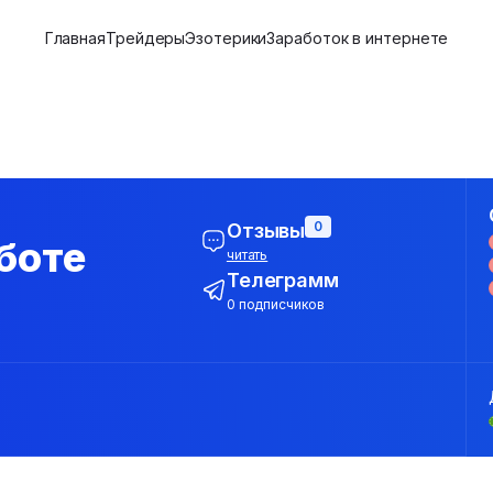
Главная
Трейдеры
Эзотерики
Заработок в интернете
0
Отзывы
боте
читать
Телеграмм
0 подписчиков