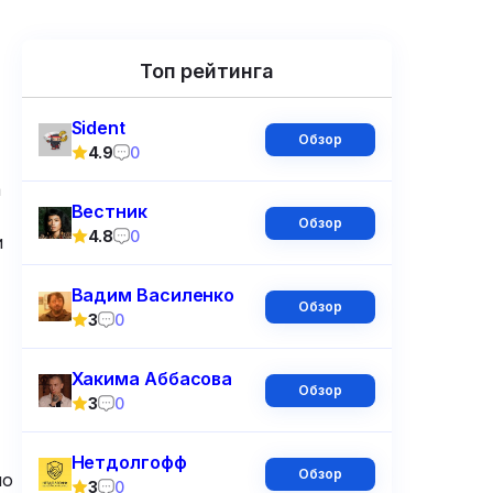
Топ рейтинга
Sident
Обзор
4.9
0
а
Вестник
Обзор
4.8
0
и
Вадим Василенко
Обзор
3
0
Хакима Аббасова
Обзор
3
0
Нетдолгофф
Обзор
по
3
0