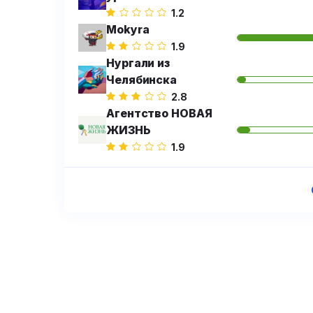
1.2
Mokyra
1.9
Нургали из
Челябинска
2.8
Агентство НОВАЯ
ЖИЗНЬ
1.9