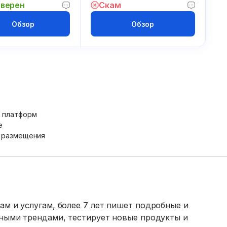
верен
Скам
Обзор
Обзор
х платформ
е
х размещения
ам и услугам, более 7 лет пишет подробные и
ьными трендами, тестирует новые продукты и