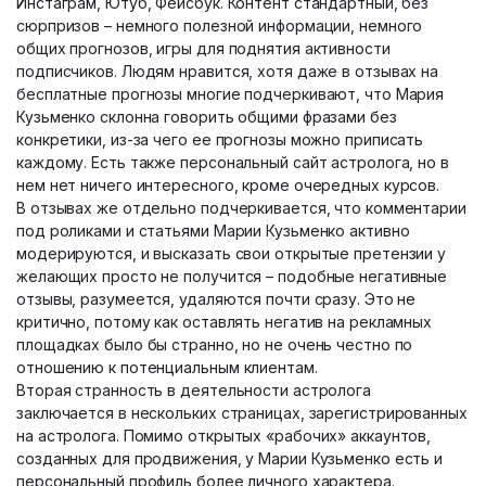
Инстаграм, Ютуб, Фейсбук. Контент стандартный, без
сюрпризов – немного полезной информации, немного
общих прогнозов, игры для поднятия активности
подписчиков. Людям нравится, хотя даже в отзывах на
бесплатные прогнозы многие подчеркивают, что Мария
Кузьменко склонна говорить общими фразами без
конкретики, из-за чего ее прогнозы можно приписать
каждому. Есть также персональный сайт астролога, но в
нем нет ничего интересного, кроме очередных курсов.
В отзывах же отдельно подчеркивается, что комментарии
под роликами и статьями Марии Кузьменко активно
модерируются, и высказать свои открытые претензии у
желающих просто не получится – подобные негативные
отзывы, разумеется, удаляются почти сразу. Это не
критично, потому как оставлять негатив на рекламных
площадках было бы странно, но не очень честно по
отношению к потенциальным клиентам.
Вторая странность в деятельности астролога
заключается в нескольких страницах, зарегистрированных
на астролога. Помимо открытых «рабочих» аккаунтов,
созданных для продвижения, у Марии Кузьменко есть и
персональный профиль более личного характера.