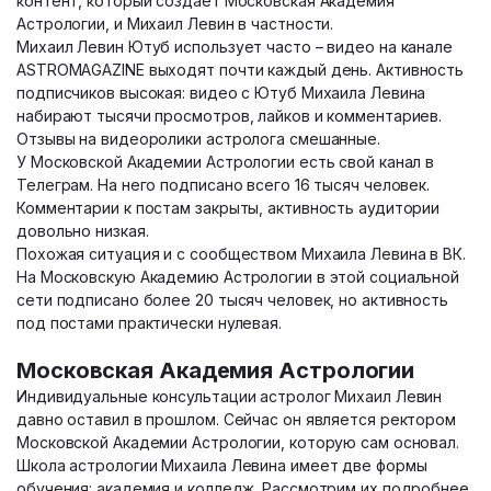
контент, который создает Московская Академия
Астрологии, и Михаил Левин в частности.
Михаил Левин Ютуб использует часто – видео на канале
ASTROMAGAZINE выходят почти каждый день. Активность
подписчиков высокая: видео с Ютуб Михаила Левина
набирают тысячи просмотров, лайков и комментариев.
Отзывы на видеоролики астролога смешанные.
У Московской Академии Астрологии есть свой канал в
Телеграм. На него подписано всего 16 тысяч человек.
Комментарии к постам закрыты, активность аудитории
довольно низкая.
Похожая ситуация и с сообществом Михаила Левина в ВК.
На Московскую Академию Астрологии в этой социальной
сети подписано более 20 тысяч человек, но активность
под постами практически нулевая.
Московская Академия Астрологии
Индивидуальные консультации астролог Михаил Левин
давно оставил в прошлом. Сейчас он является ректором
Московской Академии Астрологии, которую сам основал.
Школа астрологии Михаила Левина имеет две формы
обучения: академия и колледж. Рассмотрим их подробнее.