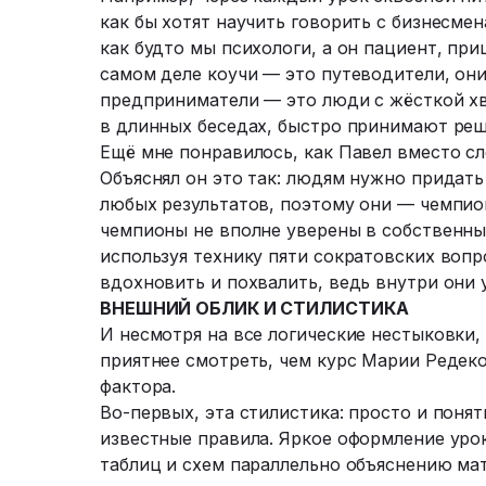
как бы хотят научить говорить с бизнесмен
как будто мы психологи, а он пациент, пр
самом деле коучи — это путеводители, он
предприниматели — это люди с жёсткой хв
в длинных беседах, быстро принимают ре
Ещё мне понравилось, как Павел вместо сл
Объяснял он это так: людям нужно придать
любых результатов, поэтому они — чемпион
чемпионы не вполне уверены в собственны
используя технику пяти сократовских вопр
вдохновить и похвалить, ведь внутри они 
ВНЕШНИЙ ОБЛИК И СТИЛИСТИКА
И несмотря на все логические нестыковки,
приятнее смотреть, чем курс Марии Редеко
фактора.
Во-первых, эта стилистика: просто и поня
известные правила. Яркое оформление уро
таблиц и схем параллельно объяснению мат