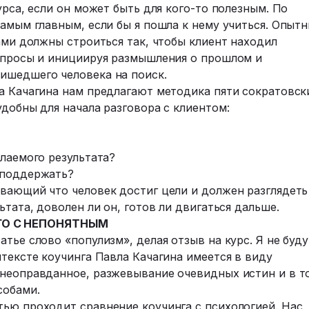
урса, если он может быть для кого-то полезным. По
самым главным, если бы я пошла к нему учиться. Опыт
тами должны строиться так, чтобы клиент находил
вопросы и инициируя размышления о прошлом и
ишедшего человека на поиск.
ла Качагина нам предлагают методика пяти сократовск
удобны для начала разговора с клиентом:
елаемого результата?
/поддержать?
евающий что человек достиг цели и должен разглядеть
ьтата, доволен ли он, готов ли двигаться дальше.
ГО С НЕПОНЯТНЫМ
тье слово «популизм», делая отзыв на курс. Я не буду
нтексте коучинга Павла Качагина имеется в виду
 неоправданное, разжевывание очевидных истин и в т
собами.
тью проходит сравнение коучинга с психологией. Нас