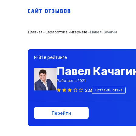
Главная
Заработок в интернете
Павел Качагин
№81 в рейтинге
Павел Качаги
Работает с 2021
2.8
Оставить отзыв
Перейти