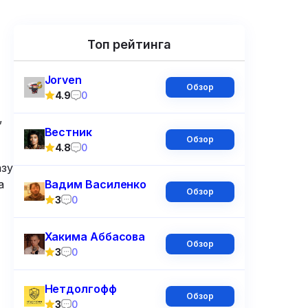
Топ рейтинга
Jorven
Обзор
4.9
0
,
Вестник
Обзор
4.8
0
азу
а
Вадим Василенко
Обзор
,
3
0
Хакима Аббасова
Обзор
3
0
е
Нетдолгофф
Обзор
3
0