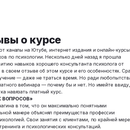
ывы о курсе
ют каналы на Ютубе, интернет издания и онлайн-курсы
ков по психологии. Несколько дней назад я прошла
витию навыков хорошего консультанта психолога от
ь в своем отзыве об этом курсе и его особенностях. Ср
бучение — даже не траться время. Но ради любопытств
атного вебинара — почему бы и нет. Но имейте ввиду
ка навязать платный курс.
Х ВОПРОСОВ»
чагина в том, что он максимально понятными
льной манере объяснял преимущества профессии
ихологией. Свои занятия с клиентами, по крайней мер
тренинга и психологических консультаций.