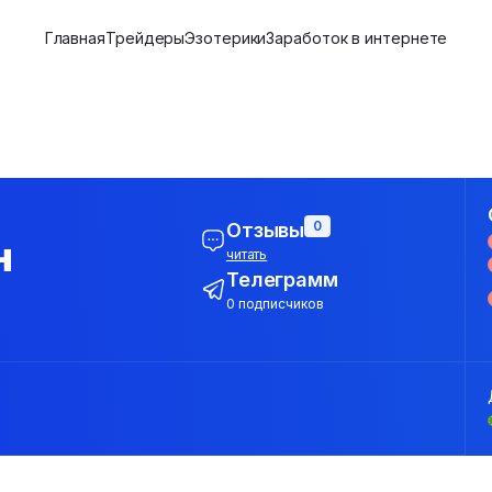
Главная
Трейдеры
Эзотерики
Заработок в интернете
0
Отзывы
н
читать
Телеграмм
0 подписчиков