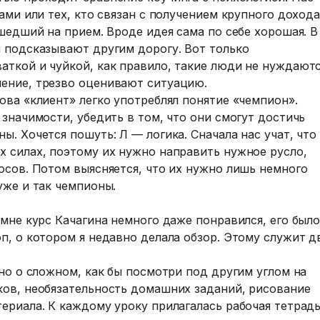
ами или тех, кто связан с получением крупного дохода
ишедший на прием. Вроде идея сама по себе хорошая. В
и подсказывают другим дорогу. Вот только
аткой и чуйкой, как правило, такие люди не нуждают
шение, трезво оценивают ситуацию.
ова «клиент» легко употреблял понятие «чемпион».
 значимости, убедить в том, что они смогут достичь
ы. Хочется пошуть: Л — логика. Сначала нас учат, что
х силах, поэтому их нужно направить нужное русло,
осов. Потом выясняется, что их нужно лишь немного
уже и так чемпионы.
 мне курс Качагина немного даже понравился, его был
п, о котором я недавно делала обзор. Этому служит д
тно о сложном, как бы посмотри под другим углом на
ков, необязательность домашних заданий, рисование
ериала. К каждому уроку прилагалась рабочая тетрадь