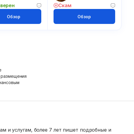
верен
Скам
Обзор
Обзор
е
х размещения
инансовым
ам и услугам, более 7 лет пишет подробные и