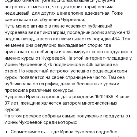
Однако клиенты, уже воспользовавшиеся услугами
астролога отмечают, что для одних тариф весьма
недешевый, для других цена вполне адекватная. Тоже
самое касается обучения Чукреевой.
Чуть менее активно в плане «свежих» публикаций
Чукреевва ведет инстаграм, последний ролик загружен 12
недель назад, а всего их насчитывается порядка 484. Тем
не менее она регулярно выкладывает сторис где
приглашает на вебинары и рекламирует свою продукцию а
именно курсы от Чукреевой. На этой интернет-площадке у
Ирины Чукреевой 3,7k подписчиков и 436 записей на
стене. Но известный астролог успешно продающая свои
курсы, появляется на своей странице не часто. Там она
публиковала фотографии, давала бесплатные уроки и
проводила различные конкурсы.
Чукреева Ирина астролог дата рождения 19.11.1986. В свои
37 лет, женщина является автором многочисленных
курсов.
На этом ресурсе собраны самые популярные продукты от
Ирины Чукреевой среди которых:
Совместимость — где Ирина Чукреева подробно