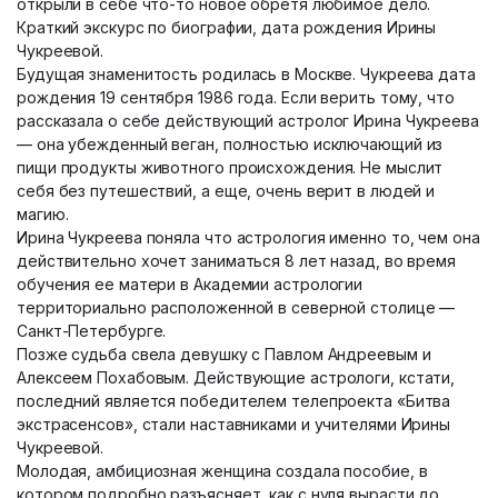
открыли в себе что-то новое обретя любимое дело.
Краткий экскурс по биографии, дата рождения Ирины
Чукреевой.
Будущая знаменитость родилась в Москве. Чукреева дата
рождения 19 сентября 1986 года. Если верить тому, что
рассказала о себе действующий астролог Ирина Чукреева
— она убежденный веган, полностью исключающий из
пищи продукты животного происхождения. Не мыслит
себя без путешествий, а еще, очень верит в людей и
магию.
Ирина Чукреева поняла что астрология именно то, чем она
действительно хочет заниматься 8 лет назад, во время
обучения ее матери в Академии астрологии
территориально расположенной в северной столице —
Санкт-Петербурге.
Позже судьба свела девушку с Павлом Андреевым и
Алексеем Похабовым. Действующие астрологи, кстати,
последний является победителем телепроекта «Битва
экстрасенсов», стали наставниками и учителями Ирины
Чукреевой.
Молодая, амбициозная женщина создала пособие, в
котором подробно разъясняет, как с нуля вырасти до