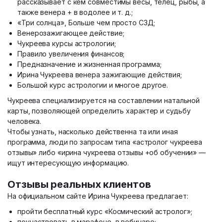
рассказывает с кем совместимы весы, телец, рыбы, а
также венера + в водолее и т. д.;
«Три солнца», Больше чем просто СЗД;
Венерозажигающее действие;
Чукреева курсы астрологии;
Правило увеличения финансов;
Предназначение и жизненная программа;
Ирина Чукреева венера зажигающие действия;
Большой курс астрологии и многое другое.
Чукреева специализируется на составлении натальной
карты, позволяющей определить характер и судьбу
человека.
Чтобы узнать, насколько действенна та или иная
программа, люди по запросам типа «астролог чукреева
отзывы» либо «ирина чукреева отзывы +об обучении» —
ищут интересующую информацию.
Отзывы реальных клиентов
На официальном сайте Ирина Чукреева предлагает:
пройти бесплатный курс «Космический астролог»;
поучаствовать в марафоне, в вебинаре;