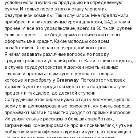
условии если я куплю их продукцию на определенную
сумму. И только после этого я стану членом их
безупречной команды. Так и случилось. Мне предложили
приобрести у них различные крема для кожи, БАДы, чаи и
прочее. И все это удовольствие, всего за 50 тысяч рублей.
Если нет денег — не беда, прямо в офисе они готовы
оформить мне кредит. Какие молодцы обо всем
позаботились. Я попал на очередной лохотрон.
Я начал задавать различные вопросы по поводу
трудоустройства и условий работы. Как и стоило ожидать,
в случае трудоустройства я должен искать наивных
глупцов и предлагать им купить у меня те товары,
которые я приобрету у
Greenway
. Потом этот человек
должен будет их продать и мне от его продаж поступит
процент и так далее, до десятой ступени.
Сотрудникам этой фирмы нужно отдать должное, судя по
всему они дипломированные психологи, уж очень хорошо
промывают мозги и грамотно уходят от прямых вопросов.
Их удивительные рассказы о больших заработках,
заграничных командировках и прочих привилегиях, чуть не
соблазнили меня оформить кредит и купить их продукцию.