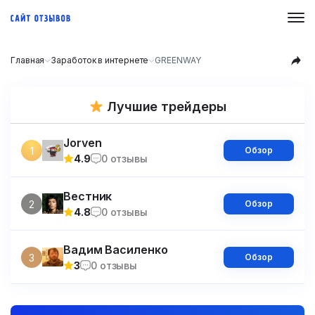
Главная
Заработок в интернете
GREENWAY
Лучшие трейдеры
Jorven
1
Обзор
4.9
0 отзывы
Вестник
2
Обзор
4.8
0 отзывы
Вадим Василенко
3
Обзор
3
0 отзывы