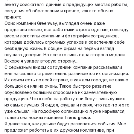
анкету соискателя: данные о предыдущих местах работы,
сведения об образовании и прочее, как это обычно
принято.
Офис компании Greenway, выглядел очень даже
представительно, все работники строго одетые, повсюду
висели логотипы компании и фотографии сотрудников,
которые добились огромных успехов и обеспечили себе
безбедную жизнь. В общем фирма на первый взгляд
внушала доверие. Но все это лишь одна сторона медали.
Вскоре я увидел вторую сторону…
С серьезным видом сотрудники компании рассказывали
мне на сколько стремительно развивается их организация.
Их офисы есть по всей стране, в каждом городе, не важно
большой он или не очень. Такое быстрое развитие
обусловлено большим спросом на их замечательную
продукцию. Что к себе на работу они берут лишь лучших
из самых лучших. Я сидел, слушал и понял, что где-то я это
уже слышал. На подобную организацию я уже нарывался,
только она носила название
Tiens
group
.
Я даже знал, как дальше будут развиваться события. Мне
предложат работать в их дружном коллективе, при