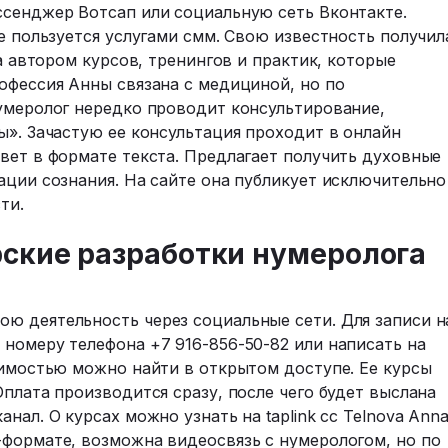
ссенджер Вотсап или социальную сеть Вконтакте.
не пользуется услугами смм. Свою известность получил
ла автором курсов, тренингов и практик, которые
офессия Анны связана с медициной, но по
Нумеролог нередко проводит консультирование,
ы». Зачастую ее консультация проходит в онлайн
вет в формате текста. Предлагает получить духовные
ации сознания. На сайте она публикует исключительно
сти.
рские разработки нумеролога
ю деятельность через социальные сети. Для записи н
номеру телефона +7 916-856-50-82 или написать на
оимостью можно найти в открытом доступе. Ее курсы
Оплата производится сразу, после чего будет выслана
нал. О курсах можно узнать на taplink cc Telnova Ann
-формате, возможна видеосвязь с нумерологом, но по