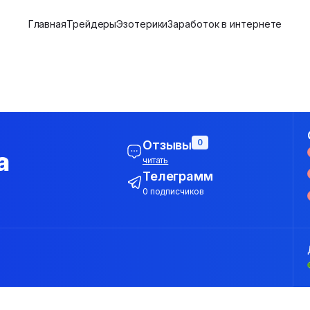
Главная
Трейдеры
Эзотерики
Заработок в интернете
0
Отзывы
а
читать
Телеграмм
0 подписчиков