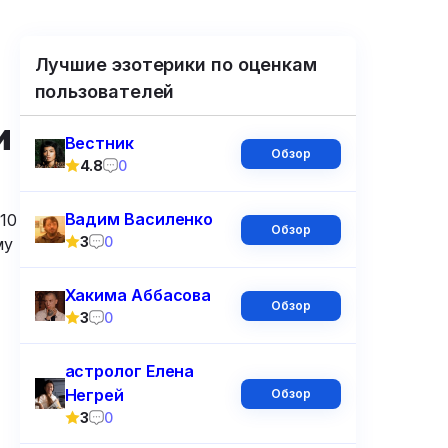
Лучшие эзотерики по оценкам
пользователей
и
Вестник
Обзор
4.8
0
Вадим Василенко
10
Обзор
3
0
му
Хакима Аббасова
Обзор
3
0
астролог Елена
Негрей
Обзор
3
0