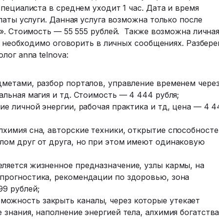
пециалиста в среднем уходит 1 час. Дата и время
латы услуги. Данная услуга возможна только после
». Стоимость — 55 555 рублей. Также возможна лична
то необходимо оговорить в личных сообщениях. Разбер
лог anna telnova:
едметами, разбор порталов, управление временем чере
альная магия и тд. Стоимость — 4 444 рубля;
ние личной энергии, рабочая практика и тд, цена — 4 4
лхимия сна, авторские техники, открытие способносте
алом друг от друга, но при этом имеют одинаковую
еляется жизненное предназначение, узлы кармы, на
 прогностика, рекомендации по здоровью, зона
99 рублей;
можность закрыть каналы, через которые утекает
 знания, наполнение энергией тела, алхимия богатства