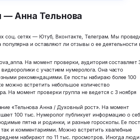
й — Анна Тельнова
х соц. сетях — Ютуб, Вконтакте, Телеграм. Мы прове
а популярна и оставляют ли отзывы о ее деятельности 
nova_anna. На момент проверки, аудитория составляет 
 видеоролики с участием нумеролога. Она часто
езными рекомендациями. Ее посты набираю более 100
кже можно встретить небольшое количество
а. На момент проверки группа не ведется с 3 ноября
ание «Тельнова Анна / Духовный рост». На момент
шает 100 тыс. Нумеролог публикует информацию о себ
одимые пятна и родинки, и разные гороскопы. Ее пос
 так и комментариями. Можно встретить хвалебные
среднем набирают по 11 тыс. просмотров. Иногда люди