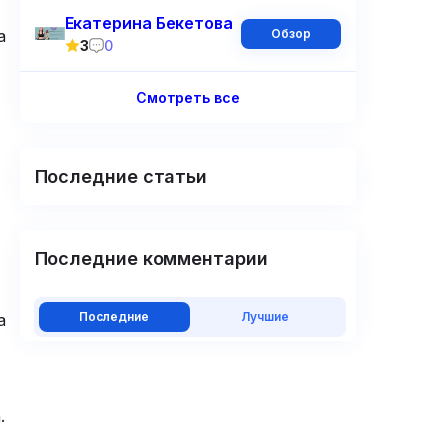
Екатерина Бекетова
Обзор
а
3
0
Смотреть все
Последние статьи
Последние комментарии
Последние
Лучшие
а
a.