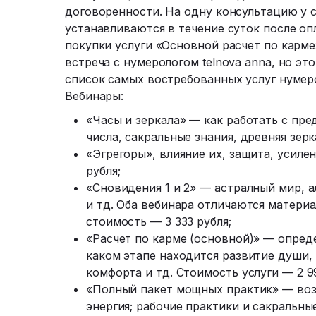
договоренности. На одну консультацию у с
устанавливаются в течение суток после оп
покупки услуги «Основной расчет по карме
встреча с нумерологом telnova anna, но э
список самых востребованных услуг нумеро
Вебинары:
«Часы и зеркала» — как работать с пр
числа, сакральные знания, древняя зерк
«Эгрегоры», влияние их, защита, усиле
рубля;
«Сновидения 1 и 2» — астралный мир, а
и тд. Оба вебинара отличаются матери
стоимость — 3 333 рубля;
«Расчет по карме (основной)» — опред
каком этапе находится развитие души,
комфорта и тд. Стоимость услуги — 2 9
«Полный пакет мощных практик» — воз
энергия; рабочие практики и сакральные