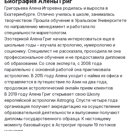
Биография Алены Григ
Григорьева Алена Игоревна родилась и выросла в
Екатеринбурге. Отлично училась в школе, занималась
творчеством. Прошла обучение в Уральском Университете
по направлению менеджмент и работала по
специальности маркетологом.
Эзотерикой Алена Григ начала интересоваться еще в
школьные годы – изучала астрологию, нумерологию и
соционику. Специалист не рассказала, проходила ли она
профессиональное обучение и не предоставила дипломов
об образовании. Со слов эксперта, с 2008 года
параллельно с основной работой она практиковала
астрологию. В 2015 году Алена уходит с найма из офиса и
отправляется в путешествие по Азии на два года,
продолжая астрологический онлайн прием клиентов.
В 2019 году Алена Григ открывает свою Школу
европейской астрологии Astrogrig. Спустя четыре года
организация получает аккредитацию на осуществление
образовательной деятельности и выпускники получают
дипломы государственного образца. К настоящему
моменту базовый курс в Астрогриг прошли 19 потоков
учеников.